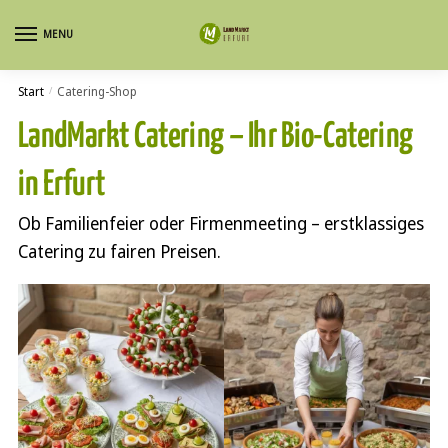
Skip
Skip
MENU
to
to
navigation
content
Start
Catering-Shop
/
LandMarkt Catering – Ihr Bio-Catering
in Erfurt
Ob Familienfeier oder Firmenmeeting – erstklassiges
Catering zu fairen Preisen.