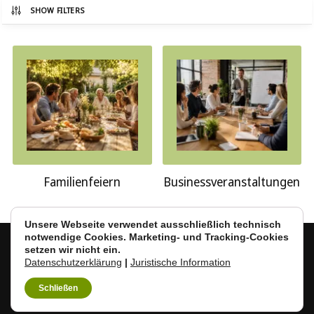
SHOW FILTERS
Familienfeiern
Businessveranstalt­ungen
Unsere Webseite verwendet ausschließlich technisch
notwendige Cookies. Marketing- und Tracking-Cookies
setzen wir nicht ein.
Impressum
|
Datenschutz
|
Kontakt
|
LandMarkt Café &
Datenschutzerklärung
|
Juristische Information
Bistro auf Facebook
|
LandMarkt Bioladen auf Facebook
|
LandMarkt auf Instagram
Schließen