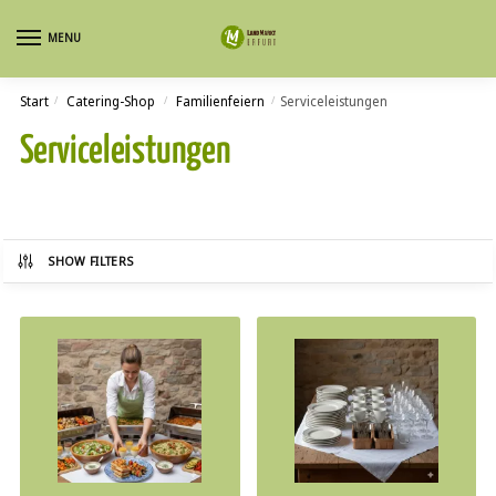
Skip
Skip
MENU
to
to
navigation
content
Start
Catering-Shop
Familienfeiern
Serviceleistungen
/
/
/
Serviceleistungen
SHOW FILTERS