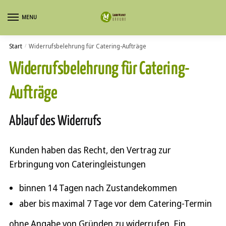
Skip
Skip
MENU
to
to
navigation
content
Start
Widerrufsbelehrung für Catering-Aufträge
/
Widerrufsbelehrung für Catering-
Aufträge
Ablauf des Widerrufs
Kunden haben das Recht, den Vertrag zur
Erbringung von Cateringleistungen
binnen 14 Tagen nach Zustandekommen
aber bis maximal 7 Tage vor dem Catering-Termin
ohne Angabe von Gründen zu widerrufen. Ein