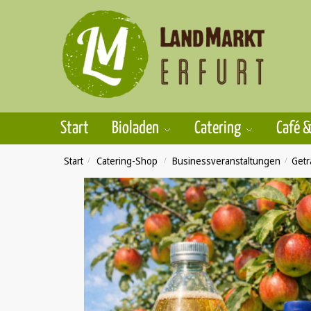
Skip
Skip
to
to
navigation
content
Start
Bioladen
Catering
Café &
Start
/
Catering-Shop
/
Businessveranstalt­ungen
/
Getr