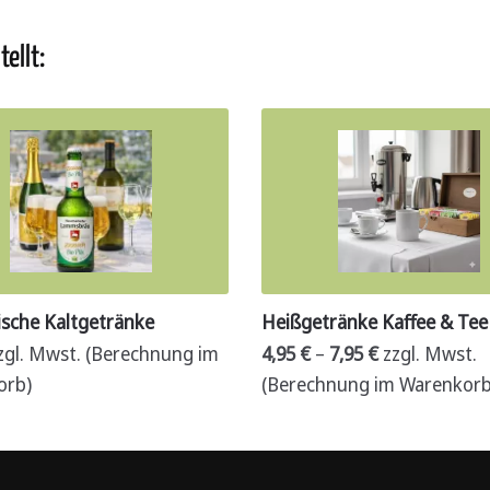
nach
Verbrauch
ellt:
Menge
ische Kaltgetränke
Heißgetränke Kaffee & Tee
zgl. Mwst. (Berechnung im
4,95
€
–
7,95
€
zzgl. Mwst.
orb)
(Berechnung im Warenkorb