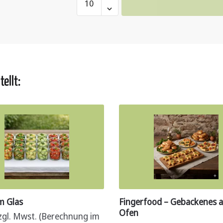
feine
Canapés
-
Wurst/Fisch
Menge
ellt:
im Glas
Fingerfood – Gebackenes 
Ofen
zgl. Mwst. (Berechnung im