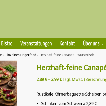
 Bistro
Veranstaltungen
Kontakt
Über uns
te
/
Einzelnes Fingerfood
/
Herzhaft-feine Canapés – Wurst/Fisch
Herzhaft-feine Canapé
2,89
€
–
2,99
€
zzgl. Mwst. (Berechnun
Rustikale Körnerbaguette-Scheiben be
Schinken vom Schwein a 2,89 €