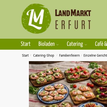
Skip
Skip
to
to
navigation
content
Start
Bioladen
Catering
Café &
Start
/
Catering-Shop
/
Familienfeiern
/
Einzelne Gerich