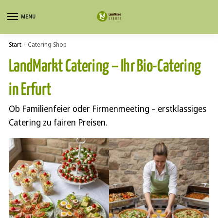
Skip
Skip
MENU
to
to
navigation
content
Start
Catering-Shop
/
LandMarkt Catering – Ihr Bio-Catering
in Erfurt
Ob Familienfeier oder Firmenmeeting – erstklassiges
Catering zu fairen Preisen.