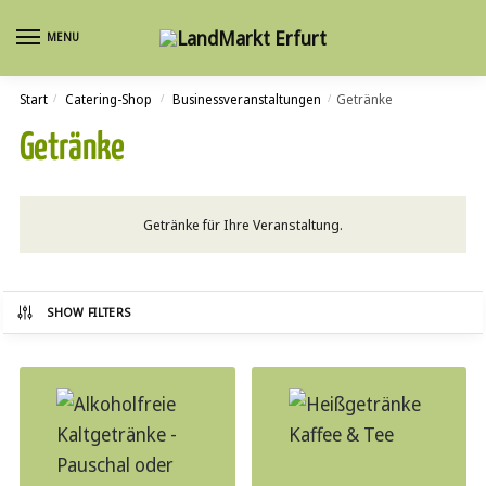
Skip
Skip
MENU
to
to
navigation
content
Start
Catering-Shop
Businessveranstalt­ungen
Getränke
/
/
/
Getränke
Getränke für Ihre Veranstaltung.
SHOW FILTERS